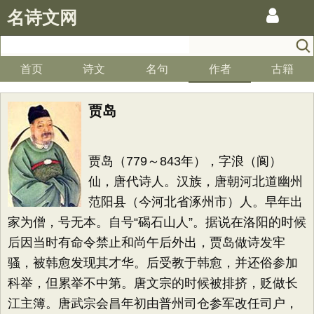
名诗文网
首页
诗文
名句
作者
古籍
贾岛
贾岛（779～843年），字浪（阆）
仙，唐代诗人。汉族，唐朝河北道幽州
范阳县（今河北省涿州市）人。早年出
家为僧，号无本。自号“碣石山人”。据说在洛阳的时候
后因当时有命令禁止和尚午后外出，贾岛做诗发牢
骚，被韩愈发现其才华。后受教于韩愈，并还俗参加
科举，但累举不中第。唐文宗的时候被排挤，贬做长
江主簿。唐武宗会昌年初由普州司仓参军改任司户，